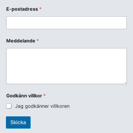
E-postadress
*
N
Meddelande
*
a
m
n
*
N
a
m
n
Godkänn villkor
*
Jag godkänner villkoren
Skicka
A